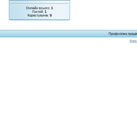
Онлайн всього:
1
Гостей:
1
Користувачів:
0
Профспілка праців
Конс