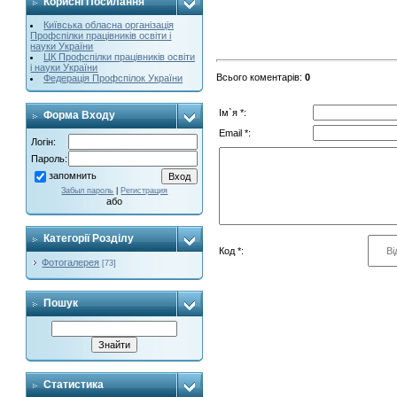
Корисні Посилання
Київська обласна організація
Профспілки працівників освіти і
науки України
ЦК Профспілки працівників освіти
і науки України
Всього коментарів
:
0
Федерація Профспілок України
Ім`я *:
Форма Входу
Email *:
Логін:
Пароль:
запомнить
Забыл пароль
|
Регистрация
або
Категорії Розділу
Код *:
Фотогалерея
[73]
Пошук
Статистика