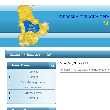
КИЇВСЬКА
ОБЛАСНА
ОРГА
Ма
Головна
Реєстрація
Вхід
Вітаю Вас
,
Гість
·
RSS
Меню Сайту
Головна
»
Фотоальбом
»
Фотогалерея
»
Про Нас
Новини
Офіційні документи
Фотогалерея
Каталог статей
Вітання