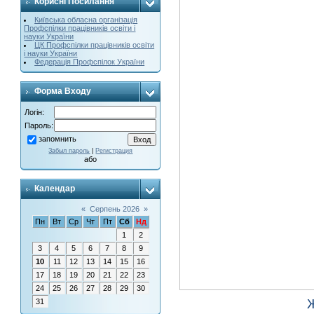
Корисні Посилання
Київська обласна організація
Профспілки працівників освіти і
науки України
ЦК Профспілки працівників освіти
і науки України
Федерація Профспілок України
Форма Входу
Логін:
Пароль:
запомнить
Забыл пароль
|
Регистрация
або
Календар
«
Серпень 2026
»
Пн
Вт
Ср
Чт
Пт
Сб
Нд
1
2
3
4
5
6
7
8
9
10
11
12
13
14
15
16
17
18
19
20
21
22
23
24
25
26
27
28
29
30
Ж
31