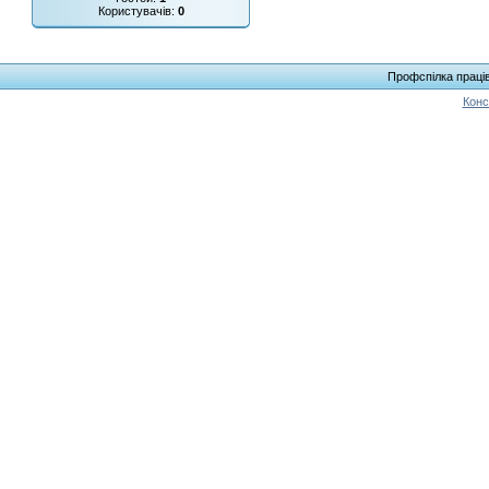
Користувачів:
0
Профспілка праців
Конс