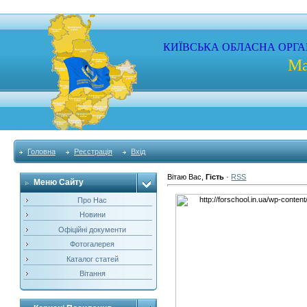
КИЇВСЬКА
ОБЛАСНА
ОРГА
Ма
Головна
Реєстрація
Вхід
Вітаю Вас
,
Гість
·
RSS
Меню Сайту
Про Нас
Новини
Офіційні документи
Фотогалерея
Каталог статей
Вітання