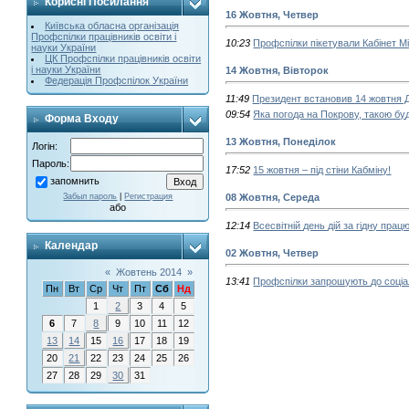
Корисні Посилання
16 Жовтня, Четвер
Київська обласна організація
Профспілки працівників освіти і
10:23
Профспілки пікетували Кабінет Мі
науки України
ЦК Профспілки працівників освіти
і науки України
14 Жовтня, Вівторок
Федерація Профспілок України
11:49
Президент встановив 14 жовтня 
09:54
Яка погода на Покрову, такою буд
Форма Входу
13 Жовтня, Понеділок
Логін:
Пароль:
17:52
15 жовтня – під стіни Кабміну!
запомнить
Забыл пароль
|
Регистрация
08 Жовтня, Середа
або
12:14
Всесвітній день дій за гідну прац
Календар
02 Жовтня, Четвер
«
Жовтень 2014
»
13:41
Профспілки запрошують до соціал
Пн
Вт
Ср
Чт
Пт
Сб
Нд
1
2
3
4
5
6
7
8
9
10
11
12
13
14
15
16
17
18
19
20
21
22
23
24
25
26
27
28
29
30
31