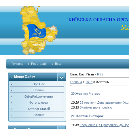
КИЇВСЬКА
ОБЛАСНА
ОРГА
Ма
Головна
Реєстрація
Вхід
Вітаю Вас
,
Гість
·
RSS
Меню Сайту
Головна
»
2014
»
Жовтень
Про Нас
Новини
30 Жовтня, Четвер
Офіційні документи
Фотогалерея
10:29
28 жовтня - День визволення Укр
10:15
Знайомство з поезією
Каталог статей
Вітання
21 Жовтня, Вівторок
11:48
Звернення ЦК Профспілки до Пре