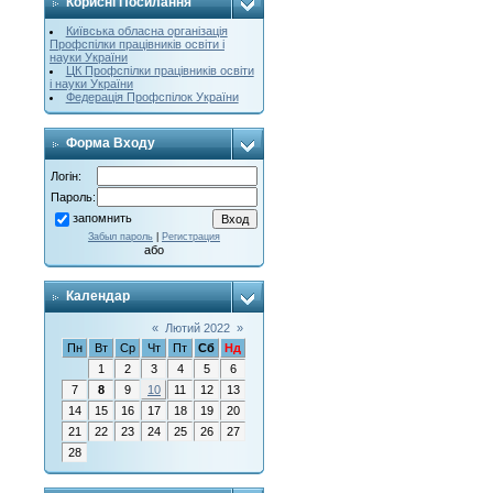
Корисні Посилання
Київська обласна організація
Профспілки працівників освіти і
науки України
ЦК Профспілки працівників освіти
і науки України
Федерація Профспілок України
Форма Входу
Логін:
Пароль:
запомнить
Забыл пароль
|
Регистрация
або
Календар
«
Лютий 2022
»
Пн
Вт
Ср
Чт
Пт
Сб
Нд
1
2
3
4
5
6
7
8
9
10
11
12
13
14
15
16
17
18
19
20
21
22
23
24
25
26
27
28