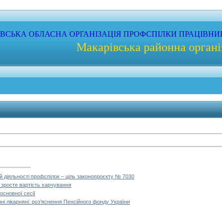
ЇВСЬКА
ОБЛАСНА
ОРГАНІЗАЦІЯ
ПРОФС
ПІЛКИ
ПРАЦІВНИ
Макарівська районна органі
 діяльності профспілок – ціль законопроєкту № 7030
 зросте вартість харчування
основної сесії
ні лікарняні: роз’яснення Пенсійного фонду України