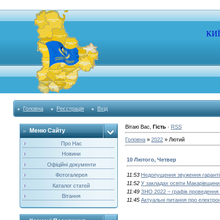
КИ
Головна
Реєстрація
Вхід
Вітаю Вас
,
Гість
·
RSS
Меню Сайту
Головна
»
2022
»
Лютий
Про Нас
Новини
10 Лютого, Четвер
Офіційні документи
Фотогалерея
11:53
Недопущення звуження гарантій
11:52
У закладах освіти Макарівщини
Каталог статей
11:49
ЗНО 2022 – графік проведення 
Вітання
11:45
Актуальні питання про електрон