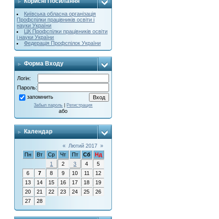
Корисні Посилання
Київська обласна організація
Профспілки працівників освіти і
науки України
ЦК Профспілки працівників освіти
і науки України
Федерація Профспілок України
Форма Входу
Логін:
Пароль:
запомнить
Забыл пароль
|
Регистрация
або
Календар
«
Лютий 2017
»
Пн
Вт
Ср
Чт
Пт
Сб
Нд
1
2
3
4
5
6
7
8
9
10
11
12
13
14
15
16
17
18
19
20
21
22
23
24
25
26
27
28