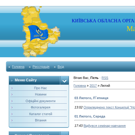
КИЇВСЬКА
ОБЛАСНА
ОРГА
Ма
Головна
Реєстрація
Вхід
Вітаю Вас
,
Гість
·
RSS
Меню Сайту
Головна
»
2017
»
Лютий
Про Нас
Новини
03 Лютого, П`ятниця
Офіційні документи
Фотогалерея
13:02
Оприлюднено текст Концепції "Н
Каталог статей
01 Лютого, Середа
Вітання
17:43
Відбувся семінар-навчання