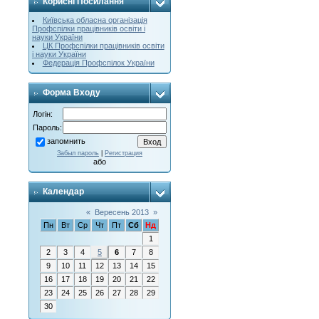
Корисні Посилання
Київська обласна організація
Профспілки працівників освіти і
науки України
ЦК Профспілки працівників освіти
і науки України
Федерація Профспілок України
Форма Входу
Логін:
Пароль:
запомнить
Забыл пароль
|
Регистрация
або
Календар
«
Вересень 2013
»
Пн
Вт
Ср
Чт
Пт
Сб
Нд
1
2
3
4
5
6
7
8
9
10
11
12
13
14
15
16
17
18
19
20
21
22
23
24
25
26
27
28
29
30