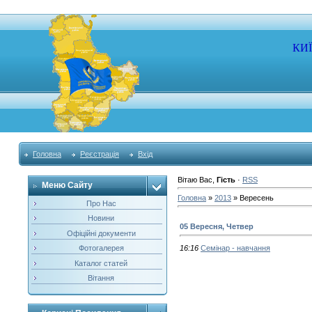
КИ
Головна
Реєстрація
Вхід
Вітаю Вас
,
Гість
·
RSS
Меню Сайту
Головна
»
2013
»
Вересень
Про Нас
Новини
05 Вересня, Четвер
Офіційні документи
Фотогалерея
16:16
Семінар - навчання
Каталог статей
Вітання