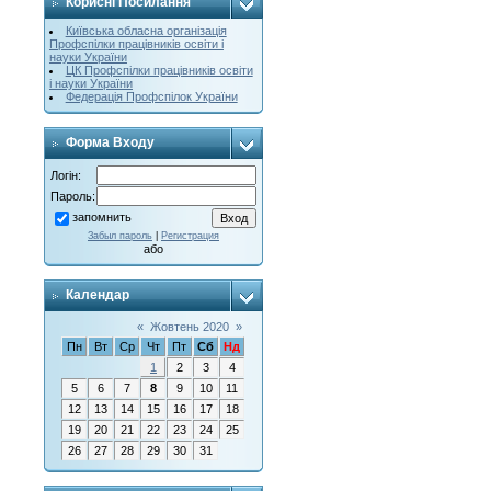
Корисні Посилання
Київська обласна організація
Профспілки працівників освіти і
науки України
ЦК Профспілки працівників освіти
і науки України
Федерація Профспілок України
Форма Входу
Логін:
Пароль:
запомнить
Забыл пароль
|
Регистрация
або
Календар
«
Жовтень 2020
»
Пн
Вт
Ср
Чт
Пт
Сб
Нд
1
2
3
4
5
6
7
8
9
10
11
12
13
14
15
16
17
18
19
20
21
22
23
24
25
26
27
28
29
30
31