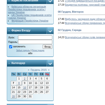
Корисні Посилання
17:21
З грудня підвищуються посадові
17:19
Бюджетна політика: черговий «па
Київська обласна організація
Профспілки працівників освіти і
08 Грудня, Вівторок
науки України
ЦК Профспілки працівників освіти
і науки України
17:46
Відбулось засідання ради обласно
Федерація Профспілок України
17:44
Всеукраїнські збори первинних п
02 Грудня, Середа
Форма Входу
14:23
Всеукраїнські збори голів первин
Логін:
Пароль:
запомнить
Забыл пароль
|
Регистрация
або
Календар
«
Грудень 2015
»
Пн
Вт
Ср
Чт
Пт
Сб
Нд
1
2
3
4
5
6
7
8
9
10
11
12
13
14
15
16
17
18
19
20
21
22
23
24
25
26
27
28
29
30
31