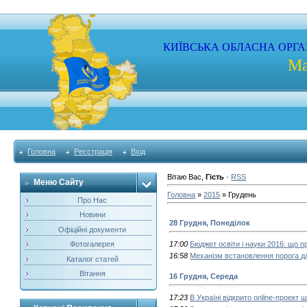
КИЇВСЬКА
ОБЛАСНА
ОРГА
Ма
Головна
Реєстрація
Вхід
Вітаю Вас
,
Гість
·
RSS
Меню Сайту
Головна
»
2015
»
Грудень
Про Нас
Новини
28 Грудня, Понеділок
Офіційні документи
Фотогалерея
17:00
Бюджет освіти і науки 2016: що 
16:58
Механізм встановлення порога д
Каталог статей
Вітання
16 Грудня, Середа
17:23
В Україні відкрито online-проект 