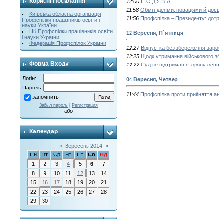
Корисні Посилання
12:00
П О Д Я К А
11:58
Обмін ідеями, новаціями й дос
Київська обласна організація
11:56
Профспілка – Президенту: дотр
Профспілки працівників освіти і
науки України
ЦК Профспілки працівників освіти
12 Вересня, П`ятниця
і науки України
Федерація Профспілок України
12:27
Відпустка без збереження зароб
12:25
Щодо утримання військового з
Форма Входу
12:22
Cуд не підтримав сторону осв
Логін:
04 Вересня, Четвер
Пароль:
11:44
Профспілка проти прийняття ан
запомнить
Забыл пароль
|
Регистрация
або
Календар
«
Вересень 2014
»
Пн
Вт
Ср
Чт
Пт
Сб
Нд
1
2
3
4
5
6
7
8
9
10
11
12
13
14
15
16
17
18
19
20
21
22
23
24
25
26
27
28
29
30