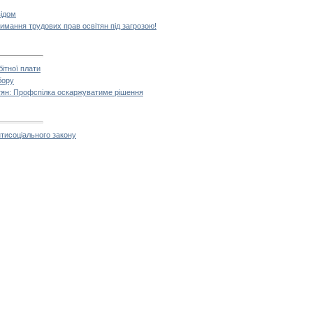
відом
имання трудових прав освітян під загрозою!
ітної плати
бору
ітян: Профспілка оскаржуватиме рішення
тисоціального закону