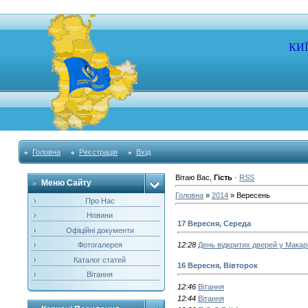
КИ
Головна
Реєстрація
Вхід
Вітаю Вас
,
Гість
·
RSS
Меню Сайту
Головна
»
2014
»
Вересень
Про Нас
Новини
17 Вересня, Середа
Офіційні документи
Фотогалерея
12:28
День відкритих дверей у Макарі
Каталог статей
16 Вересня, Вівторок
Вітання
12:46
Вітання
12:44
Вітання