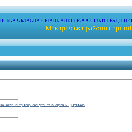
ЇВСЬКА
ОБЛАСНА
ОРГАНІЗАЦІЯ
ПРОФС
ПІЛКИ
ПРАЦІВНИ
Макарівська районна органі
вському центрі творчості дітей та юнацтва ім. Д.Туптала