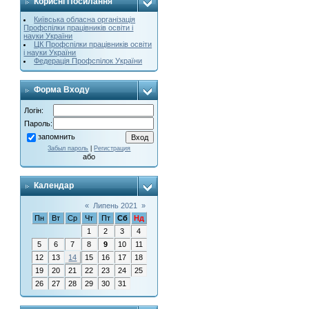
Корисні Посилання
Київська обласна організація
Профспілки працівників освіти і
науки України
ЦК Профспілки працівників освіти
і науки України
Федерація Профспілок України
Форма Входу
Логін:
Пароль:
запомнить
Забыл пароль
|
Регистрация
або
Календар
«
Липень 2021
»
Пн
Вт
Ср
Чт
Пт
Сб
Нд
1
2
3
4
5
6
7
8
9
10
11
12
13
14
15
16
17
18
19
20
21
22
23
24
25
26
27
28
29
30
31