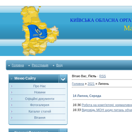
КИЇВСЬКА
ОБЛАСНА
ОРГА
Ма
Головна
Реєстрація
Вхід
Вітаю Вас
,
Гість
·
RSS
Меню Сайту
Головна
»
2021
»
Липень
Про Нас
Новини
14 Липня, Середа
Офіційні документи
Фотогалерея
16:36
Робота на комп’ютері: нормативн
16:33
Відповідь МОН щодо питань обчи
Каталог статей
Вітання