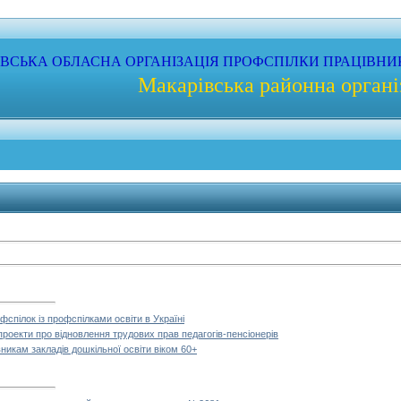
ЇВСЬКА
ОБЛАСНА
ОРГАНІЗАЦІЯ
ПРОФС
ПІЛКИ
ПРАЦІВНИ
Макарівська районна органі
спілок із профспілками освіти в Україні
роекти про відновлення трудових прав педагогів-пенсіонерів
никам закладів дошкільної освіти віком 60+