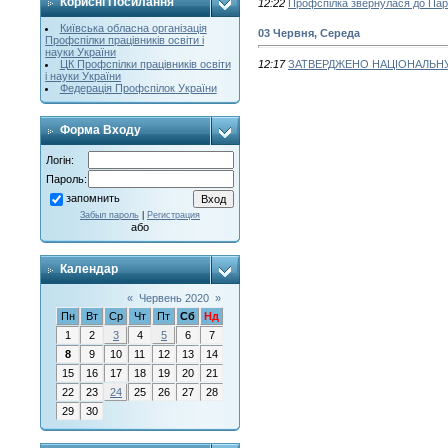
Корисні Посилання
12:22
Профспілка звернулася до Па
Київська обласна організація
03 Червня, Середа
Профспілки працівників освіти і
науки України
ЦК Профспілки працівників освіти
12:17
ЗАТВЕРДЖЕНО НАЦІОНАЛЬНУ
і науки України
Федерація Профспілок України
Форма Входу
Логін:
Пароль:
запомнить
Забыл пароль
|
Регистрация
або
Календар
«
Червень 2020
»
Пн
Вт
Ср
Чт
Пт
Сб
Нд
1
2
3
4
5
6
7
8
9
10
11
12
13
14
15
16
17
18
19
20
21
22
23
24
25
26
27
28
29
30