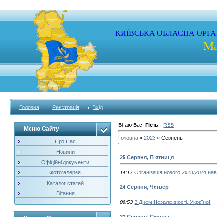
КИЇВСЬКА
ОБЛАСНА
ОРГА
Ма
Головна
Реєстрація
Вхід
Вітаю Вас
,
Гість
·
RSS
Меню Сайту
Головна
»
2023
»
Серпень
Про Нас
Новини
25 Серпня, П`ятниця
Офіційні документи
Фотогалерея
14:17
Організація нового 2023/2024 на
Каталог статей
24 Серпня, Четвер
Вітання
08:53
З Днем Незалежності, Україно!
23 Серпня, Середа