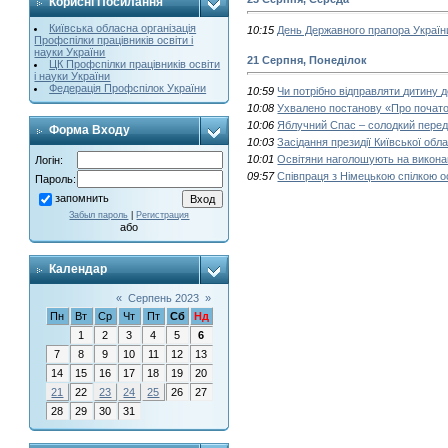
Корисні Посилання
Київська обласна організація
10:15
День Державного прапора України
Профспілки працівників освіти і
науки України
21 Серпня, Понеділок
ЦК Профспілки працівників освіти
і науки України
Федерація Профспілок України
10:59
Чи потрібно відправляти дитину д
10:08
Ухвалено постанову «Про початок 
10:06
Яблучний Спас – солодкий передв
Форма Входу
10:03
Засідання президії Київської обла
10:01
Освітяни наголошують на виконан
Логін:
09:57
Співпраця з Німецькою спілкою ос
Пароль:
запомнить
Забыл пароль
|
Регистрация
або
Календар
«
Серпень 2023
»
Пн
Вт
Ср
Чт
Пт
Сб
Нд
1
2
3
4
5
6
7
8
9
10
11
12
13
14
15
16
17
18
19
20
21
22
23
24
25
26
27
28
29
30
31