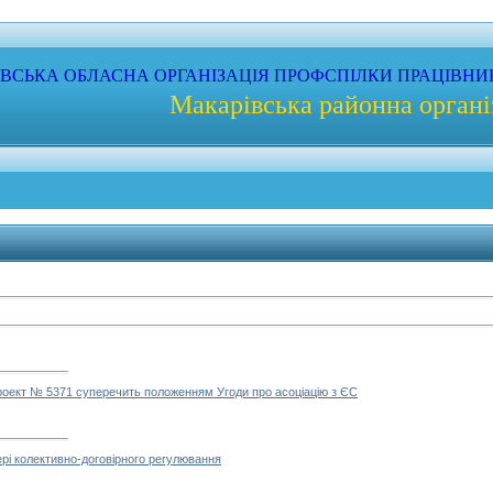
ЇВСЬКА
ОБЛАСНА
ОРГАНІЗАЦІЯ
ПРОФС
ПІЛКИ
ПРАЦІВНИ
Макарівська районна органі
роект № 5371 суперечить положенням Угоди про асоціацію з ЄС
рі колективно-договірного регулювання