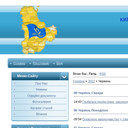
КИ
Головна
Реєстрація
Вхід
Вітаю Вас
,
Гість
·
RSS
Меню Сайту
Головна
»
2022
»
Червень
Про Нас
Новини
08 Червня, Середа
Офіційні документи
Фотогалерея
14:43
Глобальні профспілки: законоп
Каталог статей
06 Червня, Понеділок
Вітання
09:54
Оновлено законодавство у сфе
01 Червня, Середа