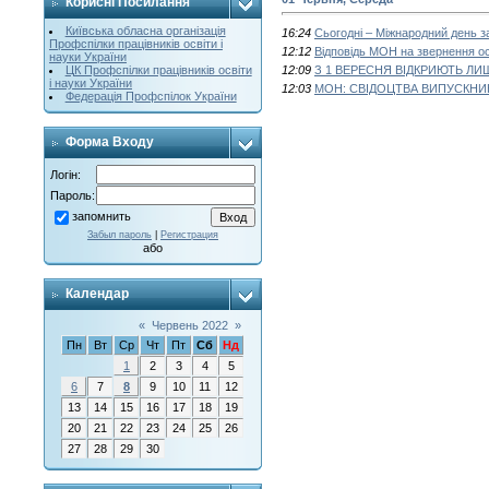
Корисні Посилання
Київська обласна організація
16:24
Сьогодні – Міжнародний день за
Профспілки працівників освіти і
12:12
Відповідь МОН на звернення ос
науки України
ЦК Профспілки працівників освіти
12:09
З 1 ВЕРЕСНЯ ВІДКРИЮТЬ Л
і науки України
12:03
МОН: СВІДОЦТВА ВИПУСКНИК
Федерація Профспілок України
Форма Входу
Логін:
Пароль:
запомнить
Забыл пароль
|
Регистрация
або
Календар
«
Червень 2022
»
Пн
Вт
Ср
Чт
Пт
Сб
Нд
1
2
3
4
5
6
7
8
9
10
11
12
13
14
15
16
17
18
19
20
21
22
23
24
25
26
27
28
29
30