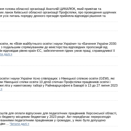
ння голова обласної організації Анатолій ЦИКАЛЮК, який привітав та
их ланок Київської обласної організації Профспілки, про проведення щорічних
я усіх питань порядку денного президія прийняла відповідні рішення та
іти, як «Візія майбутнього освіти і науки України» та «Бачення України 2030:
и з подальшим спрямуванням до міністерства відповідних пропозицій від
и відповідав рівню країн ЄС, забезпечення гідних умов праці, справедливої її
ти далі »
світи і науки України тісно співпрацює з Німецької спілкою освіти (GEW), які
Німецької спілки освіти 10 дітей спілчан Профспілки працівників освіти і
ні літа у наметовому таборі у Райнварцхофені в Баварії із 13 до 27 липня 2023
 »
штів для оплати відпускних для педагогічних працівників Херсонської області,
ного бюджету місцевим бюджетам у 2023 році». Акт передбачає перерозподіл
ахуваннями педагогічним працівникам у громадах, у яких було допущено
цівн
...
Читати далі »