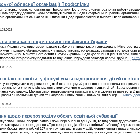
вської обласної організації Профспілки
дії Київської обласної організації Профспілки. Вступним словом розпочав роботу засіда
 щодо порядку денного. Були розглянуті питання щодо інформаційної роботи організаційн
в в організаційних ланках та інші питання щодо профспілкових виплат. Після обговоренн
1.08.2023
на виконанні норм прийнятих Законів України
ауки України висловив свою позицію та бачення щодо таких напрацювань Міністерства осв
кументи широко обговорювалися у профспілкових організаціях закладів і установ освіт
оритети «Візії майбутнього освіти і науки України» щодо досягнення рівня освіти, який б
рофесійного розвитку педагогів та науковців, відбудови закладів освіти, зруйно
...
Чита
1.08.2023
 спілкою освіти: у фокусі уваги оздоровлення дітей освітян
: у фокусі уваги оздоровлення дітей освітян Другий рік поспіль Профспілка працівників о
теріально та спряють відновленню психологічного здоров’я наших дітей. За запрошенням 
учанського району, Макарівської територіальної громади мали можливість провести 2 тиж
 разом з німецькими дітьми та набували нових знань і навичок. Діти з кер
...
Читати далі
.08.2023
я щодо перерозподілу обсягу освітньої субвенції
опустили школи, вперше заповнюючи персональні дані учнів, та виділення додаткових ко
країни затвердив розпорядження «Про перерозподіл обсягу освітньої субвенції з держав
евими бюджетами в обсязі 107 млн грн, що дасть змогу здійснювати оплату праці з нар
ьних даних учнів, та здійснити вчасну і повну виплату відпускних для педагогічних пра