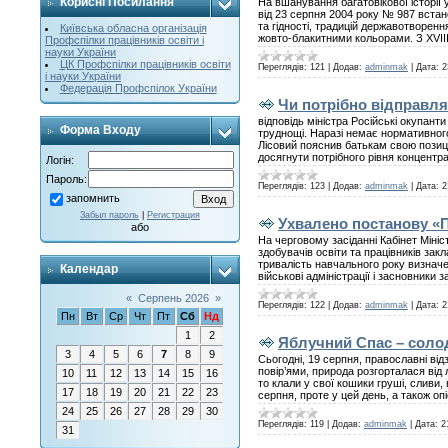
Корисні Посилання
На вшанування багатовікової історі
від 23 серпня 2004 року № 987 встан
та гідності, традицій державотворенн
Київська обласна організація
жовто-блакитними кольорами. З XVIII
Профспілки працівників освіти і
науки України
ЦК Профспілки працівників освіти
Переглядів:
121
|
Додав:
adminmak
|
Дата:
2
і науки України
Федерація Профспілок України
Чи потрібно відправля
відповідь міністра Російські окупант
Форма Входу
труднощі. Наразі немає нормативного 
Лісовий пояснив батькам свою позиці
досягнути потрібного рівня концентра
Логін:
Пароль:
Переглядів:
123
|
Додав:
adminmak
|
Дата:
2
запомнить
Забыл пароль
|
Регистрация
Ухвалено постанову «Пр
або
На черговому засіданні Кабінет Мініс
здобувачів освіти та працівників зак
тривалість навчального року визначен
Календар
військові адміністрації і засновники
«
Серпень 2026
»
Переглядів:
122
|
Додав:
adminmak
|
Дата:
2
Пн
Вт
Ср
Чт
Пт
Сб
Нд
1
2
Яблучний Спас – солод
3
4
5
6
7
8
9
Сьогодні, 19 серпня, православні ві
повір’ями, природа розгорталася від 
10
11
12
13
14
15
16
то клали у свої кошики груші, сливи,
17
18
19
20
21
22
23
серпня, проте у цей день, а також о
24
25
26
27
28
29
30
Переглядів:
119
|
Додав:
adminmak
|
Дата:
2
31