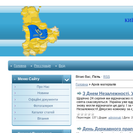
КИ
Головна
Реєстрація
Вхід
Вітаю Вас
,
Гість
·
RSS
Меню Сайту
Головна
»
Архів матеріалів
Про Нас
З Днем Незалежності, У
Новини
Щорічно 24 серпня ми відзначаємо го
Офіційні документи
свята скасовуються. Україна уже вдр
знову могли відзначати цю дату. І за
Фотогалерея
Незалежності! Дякуємо кожному за єд
Каталог статей
Переглядів:
137
|
Додав:
adminmak
|
Дата:
2
Вітання
День Державного прапо