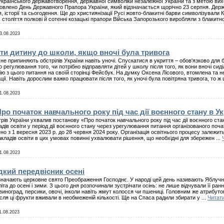
ї українського державотворення, державної символіки незалежної України та з метою в
овлено День Державного Прапора України, який відзначається щорічно 23 серпня. Держа
я, історії та сьогодення. Ще до християнізації Русі жовто-блакитні барви символізувал
 століття полкові й сотенні козацькі прапори Війська Запорозького виробляли з блакитн
3.08.2023
ти дитину до школи, якщо вночі була тривога
и не припиняють обстрілів України навіть уночі. Спускатися в укриття – обов'язково для
регулювання того, чи потрібно відправляти дітей у школу після того, як вони вночі сиділ
ю з цього питання на своїй сторінці Фейсбук. На думку Оксена Лісового, втомлена та
ції. Навіть дорослим важко працювати після того, як уночі була повітряна тривога, то ж
1.08.2023
о початок навчального року під час дії воєнного стану в Ук
трів України ухвалив постанову «Про початок навчального року під час дії воєнного ста
ладів освіти у період дії воєнного стану через урегулювання питання організованого поч
о з 1 вересня 2023 р. до 28 червня 2024 року. Організація освітнього процесу залежить
 закладів освіти в цих умовах повинні ухвалювати рішення, що необхідні для збережен
...
1.08.2023
кий передвісник осені
дзначають церковне свято Преображення Господнє. У народі цей день називають Яблучни
літа до осені і зими. З цього дня розпочинали зустрічати осінь: не лише відчували її ра
 виноград, персики, овочі, інколи навіть жмут колосся чи пшениці. Головним же атрибуто
після ці фрукти вживали в необмеженій кількості. Ще на Спаса радили збирати у
...
Читати
1.08.2023