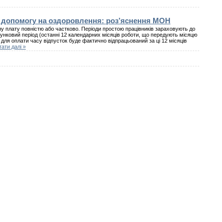
 та допомогу на оздоровлення: роз’яснення МОН
ну плату повністю або частково. Періоди простою працівників зараховують до
унковий період (останні 12 календарних місяців роботи, що передують місяцю
для оплати часу відпусток буде фактично відпрацьований за ці 12 місяців
тати далі »