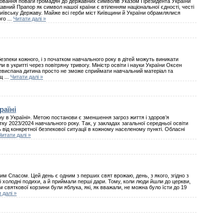
иховання поваги громадян до державних символів Указом Президента України
вний Прапор як символ нашої країни є втіленням національної єдності, честі
и Київську Державу. Майже всі герби міст Київщини й України обрамлялися
ого
...
Читати далі »
 безпеки кожного, і з початком навчального року в дітей можуть виникати
и в укритті через повітряну тривогу. Міністр освіти і науки України Оксен
 невиспана дитина просто не зможе сприймати навчальний матеріал та
 щ
...
Читати далі »
раїні
ну в Україні». Метою постанови є зменшення загроз життя і здоров’я
атку 2023/2024 навчального року. Так, у закладах загальної середньої освіти
 від конкретної безпекової ситуації в кожному населеному пункті. Обласні
Читати далі »
м Спасом. Цей день є одним з перших свят врожаю, день, з якого, згідно з
нні холодні подихи, а й приймали перші дари. Тому, коли люди йшли до церкви,
м святкової корзини були яблука, які, як вважали, не можна було їсти до 19
 далі »