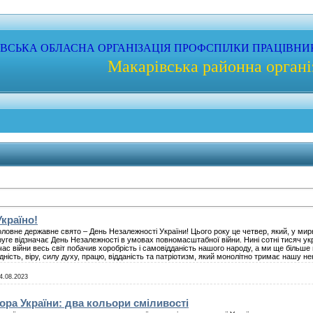
ЇВСЬКА
ОБЛАСНА
ОРГАНІЗАЦІЯ
ПРОФС
ПІЛКИ
ПРАЦІВНИ
Макарівська районна органі
країно!
ловне державне свято – День Незалежності України! Цього року це четвер, який, у мирн
уге відзначає День Незалежності в умовах повномасштабної війни. Нині сотні тисяч укр
 час війни весь світ побачив хоробрість і самовідданість нашого народу, а ми ще більше
ність, віру, силу духу, працю, відданість та патріотизм, який монолітно тримає нашу н
4.08.2023
ра України: два кольори сміливості