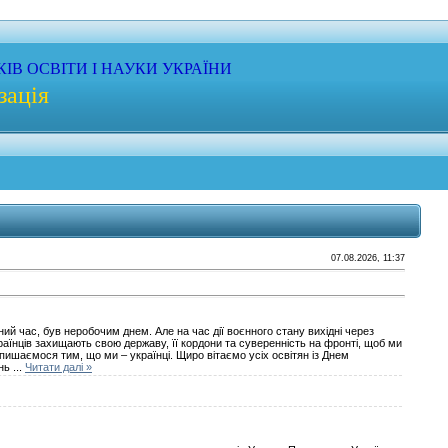
КІВ
ОСВІТИ
І НАУКИ
УКРАЇНИ
зація
07.08.2026, 11:37
ий час, був неробочим днем. Але на час дії воєнного стану вихідні через
аїнців захищають свою державу, її кордони та суверенність на фронті, щоб ми
 пишаємося тим, що ми – українці. Щиро вітаємо усіх освітян із Днем
ень
...
Читати далі »