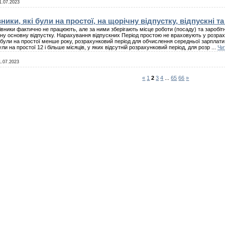
1.07.2023
ники, які були на простої, на щорічну відпустку, відпускні
івники фактично не працюють, але за ними зберігають місце роботи (посаду) та заробіт
ну основну відпустку. Нарахування відпускних Період простою не враховують у розрах
і були на простої менше року, розрахунковий період для обчислення середньої зарплати 
ули на простої 12 і більше місяців, у яких відсутній розрахунковий період, для розр
...
Чи
1.07.2023
«
1
2
3
4
...
65
66
»