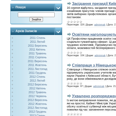
Засідання президії Киї
Пошук
16 серпня відбулось засідання прези
ознайомив присутніх членів президії
звітів виборних профспілкових органі
постанови.
Переглядів:
119
|
Додав:
adminmak
|
Дата:
2
Архів Записів
Освітяни наголошують 
2011 Січень
ЦК Профспілки працівників освіти і н
2011 Лютий
соціально-гуманітарна сфера». Ці до
трудових колективів. Підтримуємо прі
2011 Березень
оплати, можливостей безперервного п
2011 Квітень
2011 Травень
Переглядів:
104
|
Додав:
adminmak
|
Дата:
2
2011 Серпень
2011 Вересень
Співпраця з Німецькою
2011 Жовтень
2011 Листопад
Співпраця з Німецькою спілкою освіти
підтримують українських учителів ма
2011 Грудень
науки України з Київської області, Б
2012 Січень
року, де вони обмінювалися досвідом
2012 Лютий
2012 Березень
Переглядів:
97
|
Додав:
adminmak
|
Дата:
21
2012 Квітень
2012 Травень
Ухвалено розпорядженн
2012 Червень
2012 Вересень
Із метою виправлення помилок, які д
які на простої, Кабінет Міністрів У
2012 Жовтень
обсягу освітньої субвенції між місц
2012 Листопад
помилки під час заповнення персонал
2012 Грудень
2013 Січень